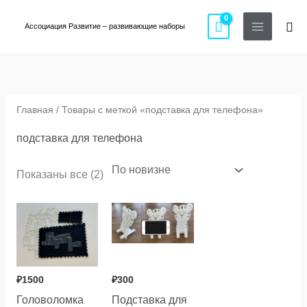
Перейти
Пои
к
Ассоциация Развитие – развивающие наборы
содержимому
Сортировка:
самые
недавние
Главная
/ Товары с меткой «подставка для телефона»
подставка для телефона
Показаны все (2)
₽
1500
₽
300
Головоломка
Подставка для