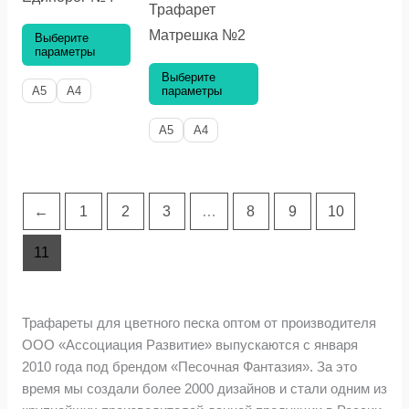
странице
странице
Трафарет
товара.
товара.
Матрешка №2
Выберите
параметры
Выберите
параметры
A5
A4
A5
A4
←
1
2
3
…
8
9
10
11
Трафареты для цветного песка оптом от производителя
ООО «Ассоциация Развитие» выпускаются с января
2010 года под брендом «Песочная Фантазия». За это
время мы создали более 2000 дизайнов и стали одним из