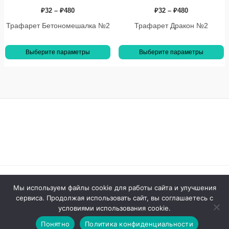
вариаций.
в
₽
32
–
₽
480
₽
32
–
₽
480
Опции
О
Трафарет Бетономешалка №2
Трафарет Дракон №2
можно
м
выбрать
в
Выберите параметры
Выберите параметры
на
н
странице
с
товара.
т
Официальный сайт © 2026 ООО Ассоциация Развитие
Мы используем файлы cookie для работы сайта и улучшения
сервиса. Продолжая использовать сайт, вы соглашаетесь с
Работаем с 2010 Ассоциация Развитие –
условиями использования cookie.
развивающие наборы
Понятно
Политика конфиденциальности