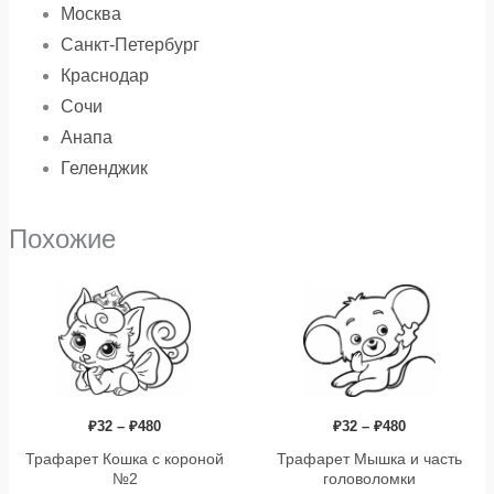
Москва
Санкт-Петербург
Краснодар
Сочи
Анапа
Геленджик
Похожие
Диапазон
Диапазон
Этот
Э
цен:
цен:
₽32
₽32
товар
т
–
–
имеет
и
₽480
₽480
несколько
н
вариаций.
в
₽
32
–
₽
480
₽
32
–
₽
480
Опции
О
Трафарет Кошка с короной
Трафарет Мышка и часть
можно
м
№2
головоломки