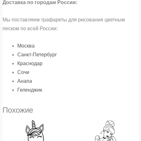
Доставка по городам России:
Мы поставляем трафареты для рисования цветным
песком по всей России:
Москва
Санкт-Петербург
Краснодар
Сочи
Анапа
Геленджик
Похожие
Диапазон
Диапазон
Этот
Э
цен:
цен:
₽32
₽32
товар
т
–
–