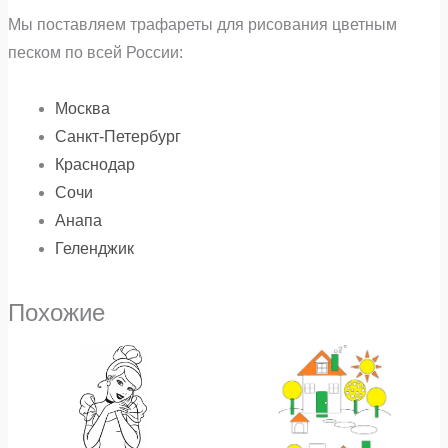
Мы поставляем трафареты для рисования цветным
песком по всей России:
Москва
Санкт-Петербург
Краснодар
Сочи
Анапа
Геленджик
Похожие
Диапазон
Диапазон
Этот
Э
цен:
цен:
₽32
₽32
товар
т
–
–
имеет
и
₽480
₽480
несколько
н