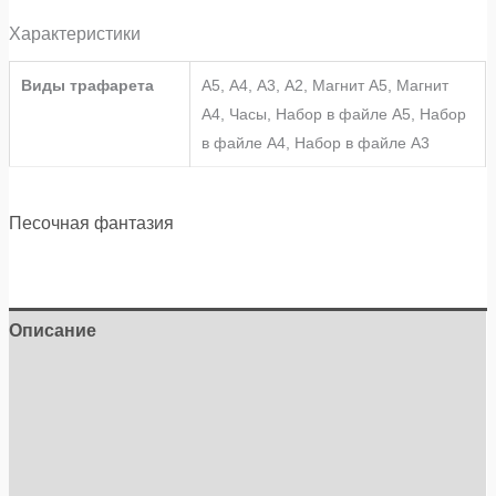
Характеристики
Виды трафарета
А5, А4, А3, А2, Магнит А5, Магнит
А4, Часы, Набор в файле А5, Набор
в файле А4, Набор в файле А3
Песочная фантазия
Описание
Детали
Бренд
Отзывы (0)