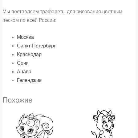
Мы поставляем трафареты для рисования цветным
песком по всей России:
Москва
Санкт-Петербург
Краснодар
Сочи
Анапа
Геленджик
Похожие
Диапазон
Диапазон
Этот
Э
цен:
цен:
₽32
₽32
товар
т
–
–
имеет
и
₽480
₽480