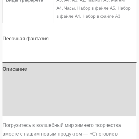
Виды трафарета
А5, А4, А3, А2, Магнит А5, Магнит
А4, Часы, Набор в файле А5, Набор
в файле А4, Набор в файле А3
Песочная фантазия
Описание
Детали
Бренд
Отзывы (0)
Погрузитесь в волшебный мир зимнего творчества
вместе с нашим новым продуктом — «Снеговик в