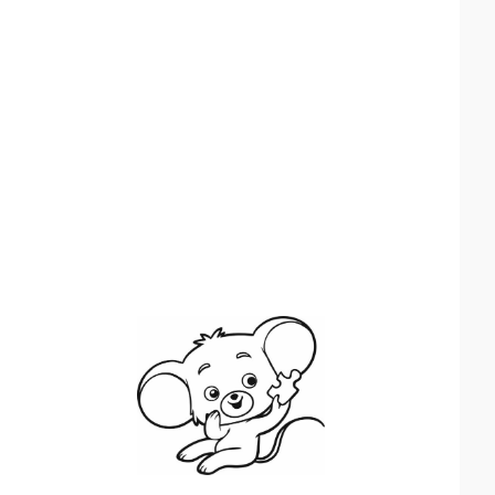
Диапазон
Этот
цен:
₽32
товар
–
имеет
₽480
несколько
вариаций.
Опции