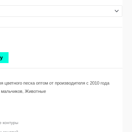
у
я цветного песка оптом от производителя с 2010 года
 мальчиков
,
Животные
е контуры
х занятий