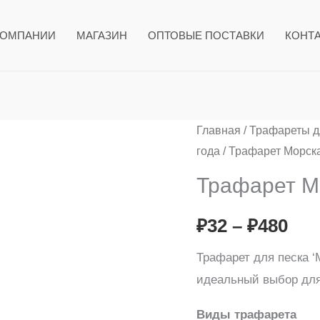
КОМПАНИИ
МАГАЗИН
ОПТОВЫЕ ПОСТАВКИ
КОНТ
Количество
Главная
/
Трафареты дл
Ди
года
/ Трафарет Морск
товара
цен
Трафарет
Трафарет М
Морская
₽32
свинка
₽
32
–
₽
480
–
Трафарет для песка ‘
₽48
идеальный выбор для 
Виды трафарета