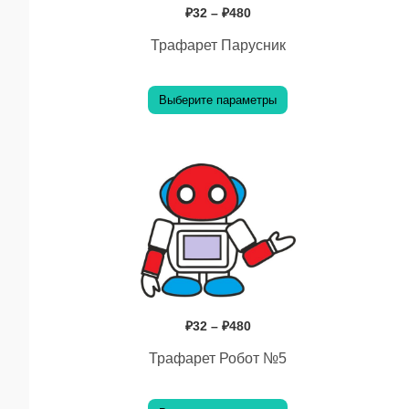
₽
32
–
₽
480
можно
Трафарет Парусник
выбрать
на
Выберите параметры
странице
товара.
Диапазон
Этот
цен:
₽32
товар
–
имеет
₽480
несколько
вариаций.
Опции
₽
32
–
₽
480
можно
Трафарет Робот №5
выбрать
на