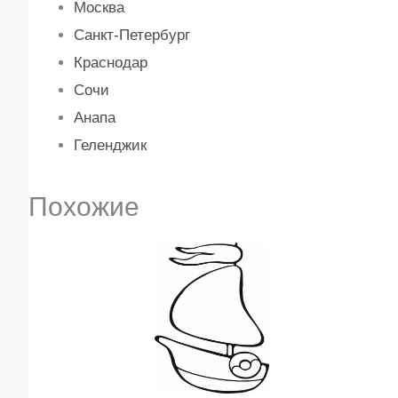
Москва
Санкт-Петербург
Краснодар
Сочи
Анапа
Геленджик
Похожие
Диапазон
Этот
цен:
₽32
товар
–
имеет
₽480
несколько
вариаций.
Опции