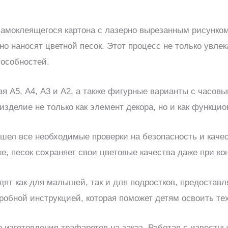
амоклеящегося картона с лазерно вырезанным рисунком
о наносят цветной песок. Этот процесс не только увлек
пособностей.
я А5, А4, А3 и А2, а также фигурные варианты с часо
изделие не только как элемент декора, но и как функци
шел все необходимые проверки на безопасность и качест
е, песок сохраняет свои цветовые качества даже при кон
т как для малышей, так и для подростков, предоставл
обной инструкцией, которая поможет детям освоить те
 изготовления трафаретов на заказ. Работая с извест