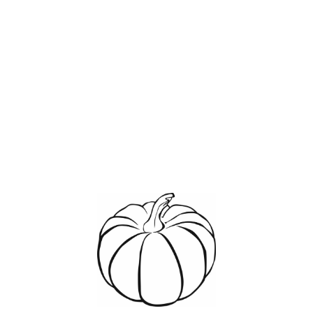
Диапазон
Этот
цен:
₽32
товар
–
имеет
₽480
несколько
вариаций.
Опции