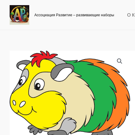
Перейти
к
О 
Ассоциация Развитие – развивающие наборы
содержимому