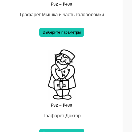
₽
32
–
₽
480
можно
Трафарет Мышка и часть головоломки
выбрать
на
Выберите параметры
странице
товара.
Диапазон
Этот
цен:
₽32
товар
–
имеет
₽480
несколько
вариаций.
Опции
₽
32
–
₽
480
можно
Трафарет Доктор
выбрать
на