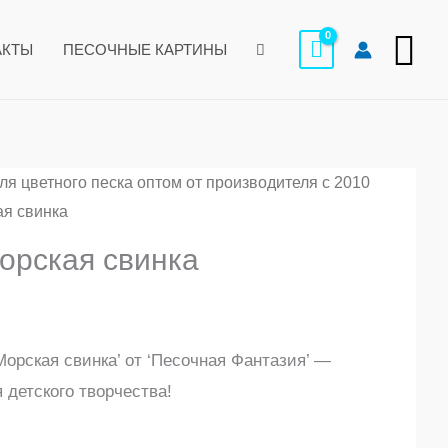
₽32
По
–
АКТЫ
ПЕСОЧНЫЕ КАРТИНЫ
₽480
я цветного песка оптом от производителя с 2010
апазон
ая свинка
:
орская свинка
Морская свинка’ от ‘Песочная Фантазия’ —
0
детского творчества!