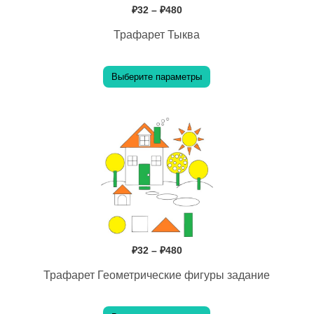
₽
32
–
₽
480
можно
Трафарет Тыква
выбрать
на
Выберите параметры
странице
товара.
Диапазон
Этот
цен:
₽32
товар
–
имеет
₽480
несколько
вариаций.
Опции
₽
32
–
₽
480
можно
Трафарет Геометрические фигуры задание
выбрать
на